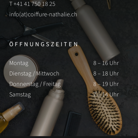
T
+41 41 750 18 25
info(at)coiffure-nathalie.ch
ÖFFNUNGSZEITEN
Montag
8 – 16 Uhr
Dienstag / Mittwoch
8 – 18 Uhr
Donnerstag / Freitag
8 – 19 Uhr
Samstag
7 – 14 Uhr