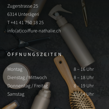
Zugerstrasse 25
6314 Unterägeri
T
+41 41 750 18 25
info(at)coiffure-nathalie.ch
ÖFFNUNGSZEITEN
Montag
8 – 16 Uhr
Dienstag / Mittwoch
8 – 18 Uhr
Donnerstag / Freitag
8 – 19 Uhr
Samstag
7 – 14 Uhr